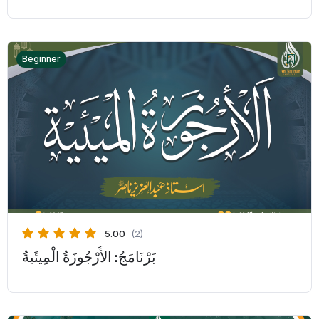
Beginner
5.00
(2)
بَرْنَامَجُ: الأُرْجُوزَةُ الْمِيئَيةُ