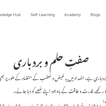
wledge Hub
Self-Learning
Academy
Blogs
صفتِ حلم و بردباری
 و بردباری ہے، اضداد میں یہ غیض و غضب کے متضاد کے طور پر بھی 
اؤ رکھے، قدرت و طاقت کے باوجود اپنے غصے کو دبا جائے۔
: