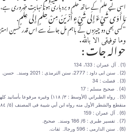
اسی لیے علم کے ساتھ حلم و بردباری ہونا نہایت ضروری ہے، اما
مَا أَوَى شَيْءٌ إِلَى شَيْءٍ أَزْيَنُ مِنْ حِلْمٍ إِلَى عِلْمٍ.
”کسی بھی دو چیزوں کے باہم مل جانے سے اس قدر حسین امتزاج 
وما توفیقی الا باللہ.
حوالہ جات :
(1)۔ آل عمران : 133، 134
(2)۔ سنن ابی داود : 2777، سنن الترمذی : 2021 وسندہ حسن.
(3)۔ فصلت : 34
(4)۔ صحیح مسلم : 17
منقطع والشطر الأول منه رواه ابن أبي شيبة فى المصنف (٥/ ٢٨٤) عن ابن عمر موقوفا ورجاله ثقات.
(6)۔ آل عمران : 159
(7)۔ تفسیر طبری : 6/ 186 وسندہ صحیح.
(8)۔ سنن الدارمی : 596 ورجالہ ثقات.