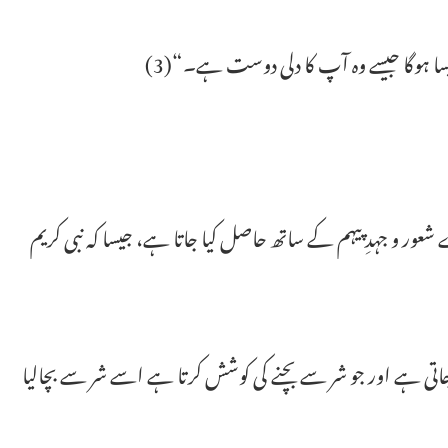
یسا ہوگا جیسے وہ آپ کا دلی دوست ہے۔“(3)
ور و جہدِ پیہم کے ساتھ حاصل کیا جاتا ہے، جیسا کہ نبی کریم
 ہے اور جو شر سے بچنے کی کوشش کرتا ہے اسے شر سے بچالیا