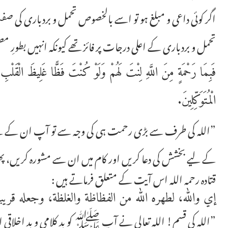
اگر کوئی داعی و مبلغ ہو تو اسے بالخصوص تحمل و بردباری کی صف
تحمل و بردباری کے اعلی درجات پر فائز تھے کیونکہ انہیں بطور
فَبِمَا رَحْمَةٍ مِنَ اللَّهِ لِنْتَ لَهُمْ وَلَوْ كُنْتَ فَظًّا غَلِيظَ الْقَلْب
الْمُتَوَكِّلِينَ.
”اللہ کی طرف سے بڑی رحمت ہی کی وجہ سے تو آپ ان کے لیے 
کے لیے بخشش کی دعا کریں اور کام میں ان سے مشورہ کریں، پھر
قتادہ رحمہ اللہ اس آیت کے متعلق فرماتے ہیں :
إي والله، لطهره الله من الفظاظة والغلظة، وجعله قريبا
”اللہ کی قسم! اللہ تعالی نے آپ ﷺ کو بد کلامی و بد اخلاقی 