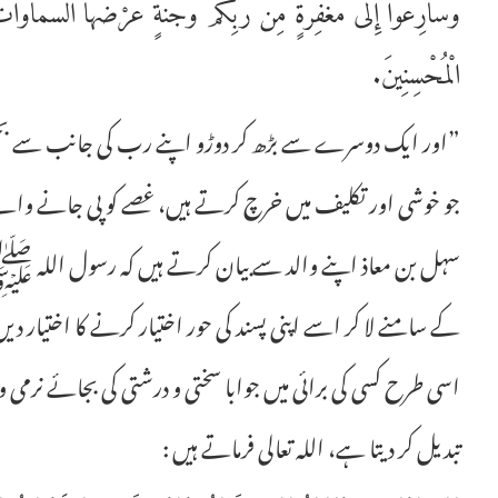
وَسَارِعُوا إِلَى مَغْفِرَةٍ مِنْ رَبِّكُمْ وَجَنَّةٍ عَرْضُهَا السَّمَاوَاتُ و
الْمُحْسِنِينَ.
”اور ایک دوسرے سے بڑھ کر دوڑو اپنے رب کی جانب سے بخشش
جو خوشی اور تکلیف میں خرچ کرتے ہیں، غصے کو پی جانے والے 
سہل بن معاذ اپنے والد سے بیان کرتے ہیں کہ رسول اللہ ﷺ نے 
کے سامنے لا کر اسے اپنی پسند کی حور اختیار کرنے کا اختیار دی
اسی طرح کسی کی برائی میں جوابا سختی و درشتی کی بجائے نرمی و ر
تبدیل کر دیتا ہے، اللہ تعالی فرماتے ہیں :