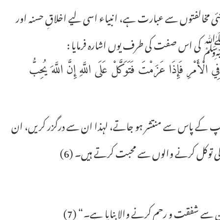
 نئی مخالفتوں سے عبارت ہے، انبیاء اسی لیے اخلاقِ حسنہ اور
اللہ ﷺ کی اس صفت کی طرف یوں اشارہ فرمایا :
الْأَمْرِ فَإِذَا عَزَمْتَ فَتَوَكَّلْ عَلَى اللَّهِ إِنَّ اللَّهَ يُحِبُّ
آپ کے پاس سے منتشر ہو جاتے، لہذا ان سے درگزر کریں، ان
الی توکل کرنے والوں سے محبت کرتے ہیں۔ (6)
 سے شفقت و رحم کرنے والا بنایا ہے۔“ (7)