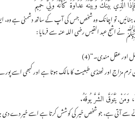
ذَا الَّذِي بَيْنَكَ وَبَيْنَهُ عَدَاوَةٌ كَأَنَّهُ وَلِيٌّ حَمِيمٌ
قے سے ہٹائیں، تو اچانک وہ شخص جس کی آپ کے ساتھ دشمنی ہے وہ، ا
ﷺ نے اشج عبد القیس رضی اللہ عنہ سے فرمایا :
حمل اور عقل مندی۔“(4)
 نرم مزاج اور ٹھنڈی طبعیت کا مالک ہوتا ہے اور کبھی اسے پورے شع
ْطَهُ، وَمَنْ يَتَّوَقَّ الشَّرَّ يُوقَهُ.
 سے آتی ہے، جو شخص خیر کی کوشش کرتا ہے اسے خیر دے دی جاتی