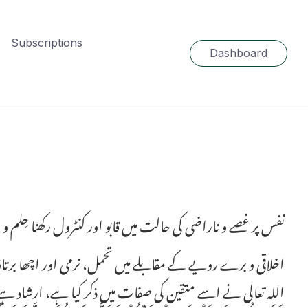
Subscriptions
Dashboard
نفس پر غصے و ناراضی کی حالت میں قابو اور کنٹرول رکھنا حِلم
اخلاقی و برے رویے کے مقابلے میں تحمل، نرمی اور اچھا برت
اللہ تعالی نے اسے متقین کی صفات میں ذکر کیا ہے، ارشاد ہے 