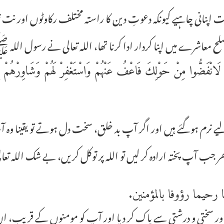
ت اپنانی چاہیے کیونکہ دعوتِ دین کا راستہ مختلف رکاوٹوں اور نت
ِ مصلح معاشرے میں اپنا کردار ادا کرنا تھا، اللہ تعالی نے رسول 
ِ لَانْفَضُّوا مِنْ حَوْلِكَ فَاعْفُ عَنْهُمْ وَاسْتَغْفِرْ لَهُمْ وَشَاوِرْهُمْ فِي 
نرم ہوگئے ہیں اور اگر آپ بد خلق، سخت دل ہوتے تو یقینا وہ 
 جب آپ پختہ ارادہ کر لیں تو اللہ پر توکل کریں، بے شک اللہ تع
 رحيما رؤوفا بالمؤمنين.
اور سختی و درشتی سے پاک کر دیا اور آپ کو مومنوں کے قریب، ان