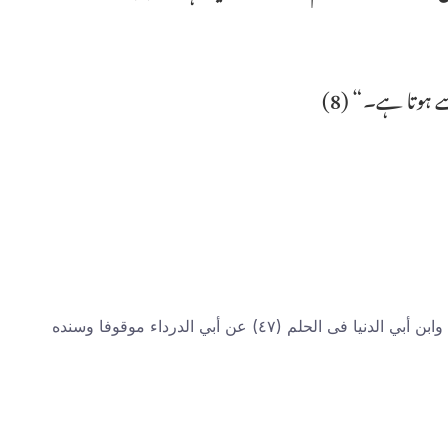
 ہوتا ہے۔“ (8)
(5)۔ رواه الطبراني (الأوسط : ٣/ ١١٨) وغيره مرفوعا بأسانيد كلها ضعیفة وحسنه ابن حجر ثم الألباني، وروى الهناد فى الزهد (٢/ ٦٠٥) وابن أبي الدنيا فى الحلم (٤٧) عن أبي الدرداء موقوفا وسنده