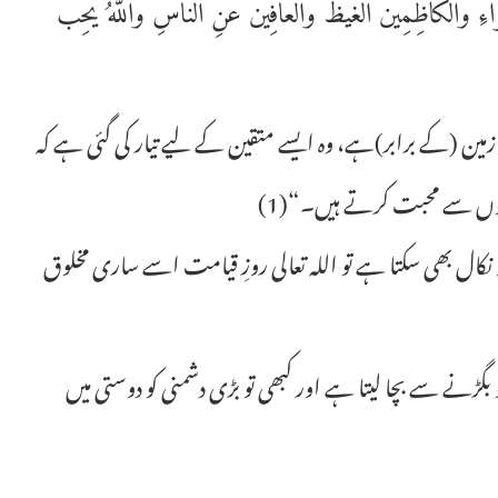
اءِ وَالْكَاظِمِينَ الْغَيْظَ وَالْعَافِينَ عَنِ النَّاسِ وَاللَّهُ يُحِبُّ
(کے برابر)ہے، وہ ایسے متقین کے لیے تیار کی گئی ہے کہ
الوں سے محبت کرتے ہیں۔“(1)
کال بھی سکتا ہے تو اللہ تعالی روزِ قیامت اسے ساری مخلوق
 بگڑنے سے بچا لیتا ہے اور کبھی تو بڑی دشمنی کو دوستی میں