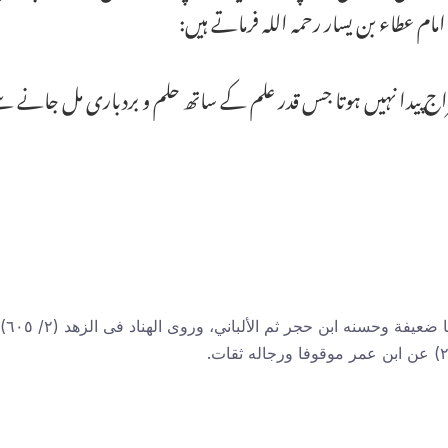
م عطاء بن یسار رحمہ اللہ فرماتے ہیں:
پیدا نہیں ہوتا جس قدر علم کے ساتھ حلم و بردباری مل جانے سے