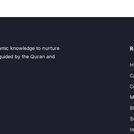
lamic knowledge to nurture
R
 guided by the Quran and
H
C
C
M
B
S
I