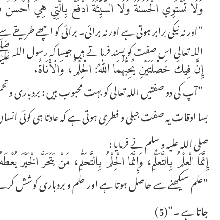
وَلَا تَسْتَوِي الْحَسَنَةُ وَلَا السَّيِّئَةُ ادْفَعْ بِالَّتِي هِيَ أَحْسَنُ فَإِ
”اور نہ نیکی برابر ہوتی ہے اور نہ برائی۔ برائی کو اچھے طری
اللہ تعالی اس صفت کو پسند فرماتے ہیں جیسا کہ رسول اللہ 
إِنَّ فِيكَ خَصْلَتَيْنِ يُحِبُّهُمَا اللهُ: الْحِلْمُ، وَالْأَنَاةُ.
”آپ کی دو صفتیں اللہ تعالی کو بہت محبوب ہیں : بردباری وت
بسا اوقات یہ صفت جبلی و فطری ہوتی ہے کہ عادتا ہی کوئی انسان
صلی اللہ علیہ و سلم نے فرمایا :
إِنَّمَا الْعِلْمُ بِالتَّعَلُّمِ، وَإِنَّمَا الْحِلْمُ بِالتَّحَلُّمِ، مَنْ يَتَحَرَّ الْخَيْرَ يُع
”علم سیکھنے سے حاصل ہوتا ہے اور حلم و بردباری کوشش کرنے
جاتا ہے ۔“(5)