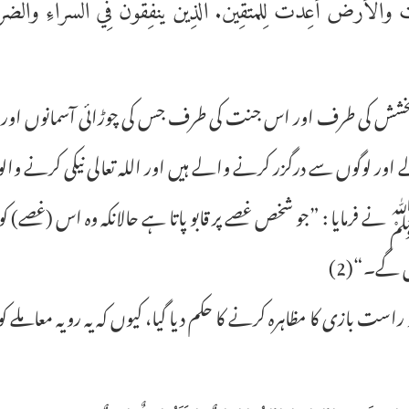
َالْأَرْضُ أُعِدَّتْ لِلْمُتَّقِينَ. الَّذِينَ يُنْفِقُونَ فِي السَّرَّاءِ وَالضَّرَّ
 کی طرف اور اس جنت کی طرف جس کی چوڑائی آسمانوں اور زمین 
اور لوگوں سے درگزر کرنے والے ہیں اور اللہ تعالی نیکی کرنے و
فرمایا : ”جو شخص غصے پر قابو پاتا ہے حالانکہ وہ اس (غصے) کو ن
ں گے۔“(2)
است بازی کا مظاہرہ کرنے کا حکم دیا گیا، کیوں کہ یہ رویہ معاملے کو