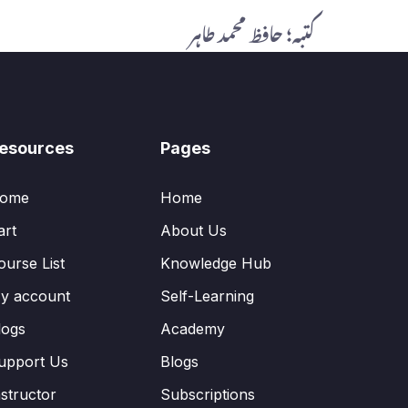
کتبہ؛ حافظ محمد طاہر
esources
Pages
ome
Home
art
About Us
ourse List
Knowledge Hub
y account
Self-Learning
logs
Academy
upport Us
Blogs
nstructor
Subscriptions