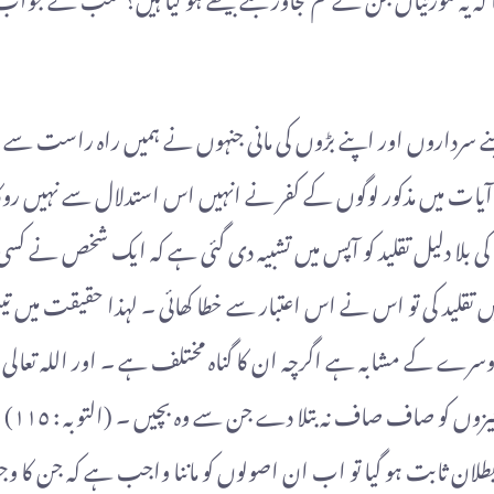
یات میں مذکور لوگوں کے کفر نے انہیں اس استدلال سے نہیں روکا
بلا دلیل تقلید کو آپس میں تشبیہ دی گئی ہے کہ ایک شخص نے کسی ش
مر میں تقلید کی تو اس نے اس اعتبار سے خطا کھائی ۔ لہذا حقیقت میں ت
ے کے مشابہ ہے اگرچہ ان کا گناہ مختلف ہے ۔ اور اللہ تعالی فرمات
ں کو صاف صاف نہ بتلا دے جن سے وہ بچیں ۔ (التوبہ : ١١٥)
بطلان ثابت ہو گیا تو اب ان اصولوں کو ماننا واجب ہے کہ جن کا 