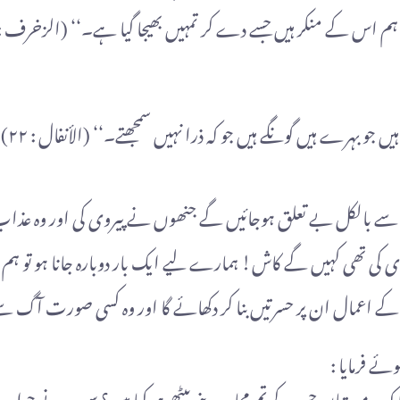
 اس کے منکر ہیں جسے دے کر تمہیں بھیجا گیا ہے۔‘‘ (الزخرف : ٢٣ – ٢٤
 جو بہرے ہیں گونگے ہیں جو کہ ذرا نہیں سمجھتے۔‘‘ (الأنفال : ٢٢)
ں سے بالکل بے تعلق ہوجائیں گے جنھوں نے پیروی کی اور وہ عذا
 کی تھی کہیں گے کاش! ہمارے لیے ایک بار دوبارہ جانا ہو تو ہم
مال ان پر حسرتیں بنا کر دکھائے گا اور وہ کسی صورت آگ سے نکلنے
ے فرمایا :
ہ یہ مورتیاں جن کے تم مجاور بنے بیٹھے ہو کیا ہیں؟ سب نے جواب 