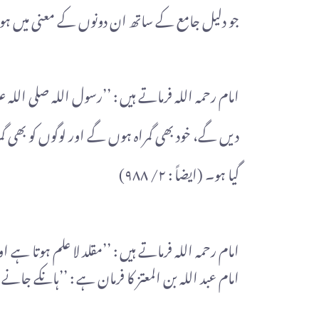
جو دلیل جامع کے ساتھ ان دونوں کے معنی میں ہو ۔‘‘ (ج
امام رحمہ اللہ فرماتے ہیں : ’’رسول اللہ صلی اللہ ع
دیں گے، خود بھی گمراہ ہوں گے اور لوگوں کو بھی گم
گیا ہو۔ (ایضاً : ٢/ ٩٨٨)
امام رحمہ اللہ فرماتے ہیں : ’’مقلد لا علم ہوتا ہے اور ا
امام عبد اللہ بن المعتز کا فرمان ہے : ’’ہانکے جانے وال