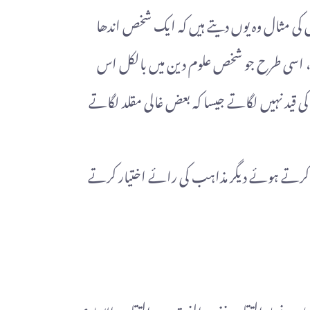
س کی مثال وہ یوں دیتے ہیں کہ ایک شخص اندھا
ے گا، اسی طرح جو شخص علوم دین میں بالکل اس
ی قید نہیں لگاتے جیسا کہ بعض غالی مقلد لگاتے
روی کرتے ہوئے دیگر مذاہب کی رائے اختیار کرتے