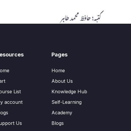
کتبہ؛ حافظ محمد طاہر
esources
Pages
ome
Home
art
About Us
ourse List
Knowledge Hub
y account
Self-Learning
logs
Academy
upport Us
Blogs