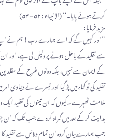
کرتے ہوئے پایا۔‘‘ (الانبیاء : ٥٢ – ٥٣)
مزید فرمایا :
سے تقلید کے باطل ہونے پر دلیل لی ہے، اور ان آ
کے ایمان سے نہیں، بلکہ دونوں طرح کے مقلدین کی 
تقلید کی تو گناہ میں پڑ گیا اور تیسرے نے دنیاوی ا
ملامت ٹھہرے ۔کیوں کہ ان تینوں کی تقلید ایک دوسر
ہدایت کرکے بعد میں گمراہ کردے جب تک کہ ان چیزو
جب ہمارے بیان کردہ ان تمام دلائل سے تقلید کا 