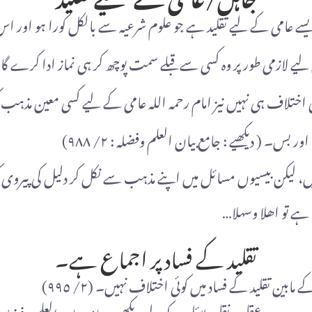
 ایسے عامی کے لیے تقلید ہے جو علوم شرعیہ سے بالکل کورا ہو اور ا
اس لیے لازمی طور پر وہ کسی سے قبلے سمت پوچھ کر ہی نماز ادا کر
 اختلاف ہی نہیں نیز امام رحمہ اللہ عامی کے لیے کسی معین مذہب ک
 ( دیکھیے : جامع بیان العلم وفضلہ : ٢/ ٩٨٨)
الکی ہیں، لیکن بیسیوں مسائل میں اپنے مذہب سے نکل کر دلیل کی پی
 ہے تو اھلا وسهلا…
تقلید کے فساد پر اجماع ہے۔
ابین تقلید کے فساد میں کوئی اختلاف نہیں۔ (٢/ ٩٩٥)