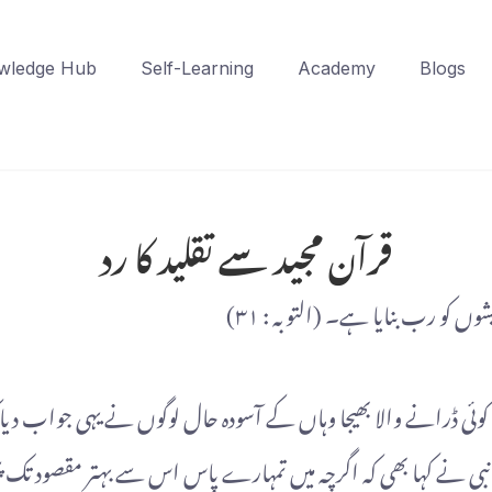
wledge Hub
Self-Learning
Academy
Blogs
قرآن مجید سے تقلید کا رد
ں کو رب بنایا ہے۔ (التوبہ : ٣١)
ڈرانے والا بھیجا وہاں کے آسودہ حال لوگوں نے یہی جواب دیا کہ 
بی نے کہا بھی کہ اگرچہ میں تمہارے پاس اس سے بہتر مقصود تک پہ