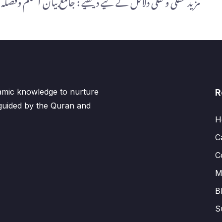
مزید عقلی و نقلی دلائل کے لیے دیکھیے : جامع بیان العلم وفضلہ ب
lamic knowledge to nurture
R
 guided by the Quran and
H
C
C
M
B
S