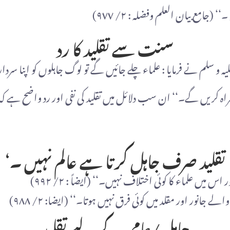
امع بیان العلم وفضلہ : ٢/ ٩٧٧)
سنت سے تقلید کا رد
لیہ و سلم نے فرمایا : علماء چلے جائیں گے تو لوگ جاہلوں کو اپنا سردا
راہ کریں گے۔‘‘ ان سب دلائل میں تقلید کی نفی اور رد واضح ہے کہ جو
تقلید صرف جاہل کرتا ہے عالم نہیں ۔‘
س میں علماء کا کوئی اختلاف نہیں۔‘‘ (ایضاً : ٢/ ٩٩٢)
ے جانور اور مقلد میں کوئی فرق نہیں ہوتا۔‘‘ (ایضا: ٢/ ٩٨٨)
جاہل/عامی کے لیے تقلید