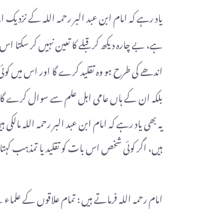
یاد رہے کہ امام ابن عبد البر رحمہ اللہ کے نزدیک
ہے، بے چارہ دیکھ کر قبلے کا تعین نہیں کر سکتا 
اندھے کی طرح ہو وہ تقلید کرے گا اور اس میں کوئی
بلکہ ان کے ہاں عامی اہل علم سے سوال کرے گا اور بس۔
یہ بھی یاد رہے کہ امام ابن عبد البر رحمہ اللہ م
ہیں، اگر کوئی شخص اس بات کو تقلید یا تمذہب کہتا
امام رحمہ اللہ فرماتے ہیں : تمام علاقوں کے علماء کے م