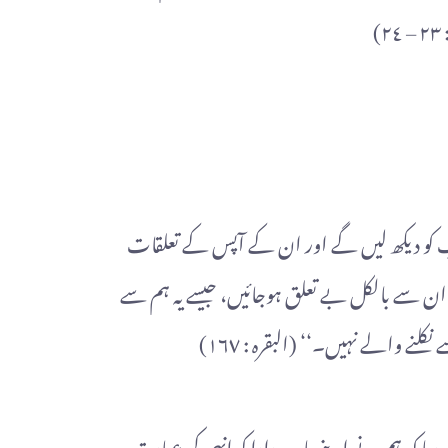
)
ب کو دیکھ لیں گے اور ان کے آپس کے تعلقات
 ان سے بالکل بے تعلق ہوجائیں، جیسے یہ ہم سے
 والے نہیں۔‘‘ (البقرہ : ١٦٧)
دیا کہ ہم نے اپنے باپ دادا کو انہی کی عبادت