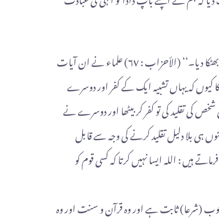
’’اور کہیں گے کہ اے ہمارے رب! ہم نے اپنے سرداروں اور اپنے بڑوں کی مانی جنہوں نے ہمیں راہ راست سے بھٹکا دیا۔‘‘ (الأحزاب : ٦٧) علماء نے ان آیات
 کیوں کہ یہاں تشبیہ ایک کے کفر اور دوسرے
خص کی تقلید کی تو کفر کر بیٹھا اور دوسرے نے
ینوں ہی بلا دلیل تقلید کرنے کی وجہ سے قابل
ے ہیں : اللہ ایسا نہیں کرتا کہ کسی قوم کو
وجوب (شرعا) ثابت ہے اور وہ قرآن و سنت اور وہ