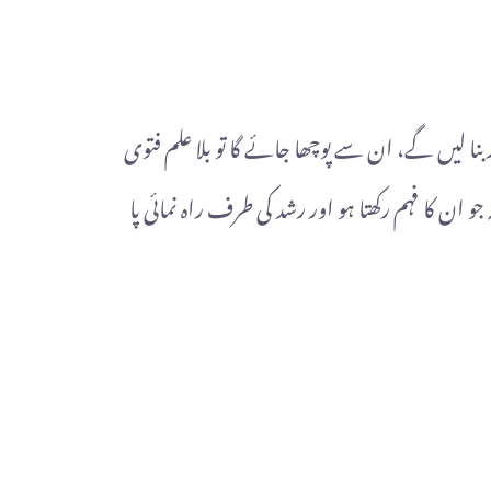
ر بنا لیں گے، ان سے پوچھا جائے گا تو بلا علم فتوی
 ان کا فہم رکھتا ہو اور رشد کی طرف راہ نمائی پا