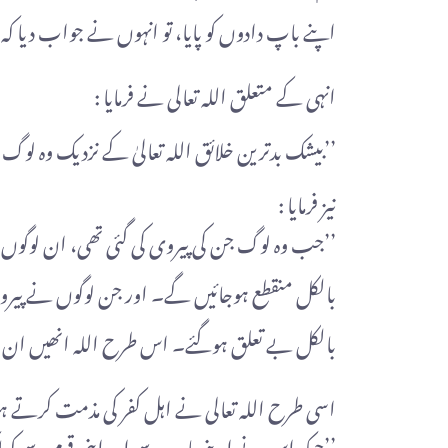
اپنے باپ دادوں کو پایا، تو انہوں نے جواب دیا کہ ہم
انہی کے متعلق اللہ تعالی نے فرمایا :
’’بیشک بدترین خلائق اللہ تعالیٰ کے نزدیک وہ لوگ ہیں
نیز فرمایا :
’’جب وہ لوگ جن کی پیروی کی گئی تھی، ان لوگو
بالکل منقطع ہوجائیں گے۔ اور جن لوگوں نے پیروی
بالکل بے تعلق ہوگئے۔ اس طرح اللہ انھیں ان کے اع
اسی طرح اللہ تعالی نے اہل کفر کی مذمت کرتے ہوئ
’’جبکہ اس نے اپنے باپ سے اور اپنی قوم سے کہا ک