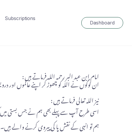
Subscriptions
Dashboard
امام ابن عبد البر رحمہ اللہ فرماتے ہیں :
ان لوگوں نے اللہ کو چھوڑ کر اپنے عالموں اور درویشو
نیز اللہ تعالی فرماتے ہیں :
اسی طرح آپ سے پہلے بھی ہم نے جس بستی میں کوئی 
ہم تو انہی کے نقش پا کی پیروی کرنے والے ہیں۔ ن