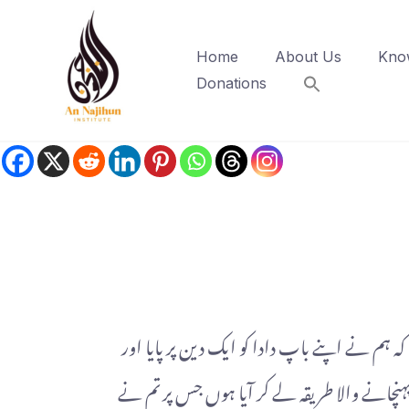
Home
About Us
Kno
Donations
ہم نے اپنے باپ دادا کو ایک دین پر پایا اور
نچانے والا طریقہ لے کر آیا ہوں جس پر تم نے