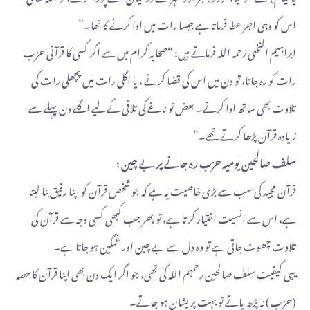
اس کو وہی اجر عطا فرماتا ہے جیسا رات میں ادا کرنے کا تھا۔”
ابراہیم النخعی رحمہ اللہ فرماتے ہیں: “صحابہ کرام میں سے اگر کسی کا قرآنی حزب
رات کو رہ جاتا، تو دن میں اس کی قضا کرتے ، یا اگلی رات میں پچھلی رات کی
تلاوت بھی ساتھ ادا کرتے۔ بعض تو ناغے کی تلافی کے لیے اگلے دن پہلے سے
زیادہ قرآن پڑھا کرتے تھے۔”
سلف صالحین یومیہ حزب رہ جانے پر بے چین :
قرآن مجید کی سب سے بڑی خاصیت یہ ہے کہ جو شخص قرآن کو اپنا رفیق بنا لیتا
ہے، اس سے انسیت اختیار کرتا ہے، تو پھر جب کبھی کسی وجہ سے قرآن کی
تلاوت چھوٹ جاتی ہے تو وہ دل سے بے چین اور غمگین ہو جاتا ہے۔
یہی کیفیت سلف صالحین رحمہم اللہ کی تھی، جو اگر ایک دن بھی اپنا قرآن کا حصہ
(حزب) نہ پڑھ پاتے تو بہت پریشان ہو جاتے۔