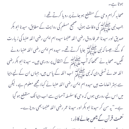
ہوتا ہے۔
صحابہ کرام وحی کے منقطع ہو جانے پر رویا کرتے تھے :
جب نبی ﷺ کی وفات ہوئی، صحیح مسلم کی روایت کے مطابق، سیدنا ابو بکر
صدیق اور سیدنا عمر فاروق رضی اللہ عنہما سیدہ ام ایمن رضی اللہ عنہا کی زیارت
کو گئے ، جیسا کہ نبی ﷺ جایا کرتے تھے۔ سیدہ ام ایمن رضی اللہ عنہا رونے
لگیں۔ صحابہ نے سمجھا کہ آپﷺ کے انتقال پر رورہی ہیں۔ سیدنا ابو بکر رضی
اللہ عنہ نے تسلی دی کہ نبی ﷺ اب اللہ کے پاس ہیں، جہاں ان کے لیے دنیا
سے بہتر انعامات ہیں سیدہ ام ایمن رضی اللہ عنہا نے کہا: مجھے معلوم ہے ، لیکن
میں اس لیے رورہی ہوں کہ وحی کا سلسلہ آسمان سے اب دنیا تک منقطع ہو گیا
ہے۔“ یہ سن کر سیدنا ابو بکر اور سیدنا عمر رضی اللہ عنہما بھی رو پڑے۔
نعمت قرآن کے چھن جانے کا ڈر :