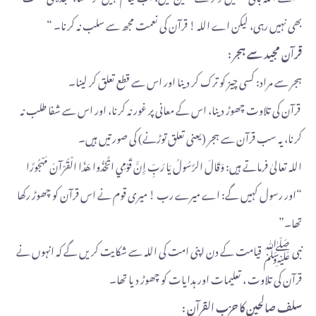
بھی نہیں رہی، لیکن اے اللہ ! قرآن کی نعمت مجھ سے سلب نہ کرنا۔ “
قرآن مجید سے ہجر :
ہجر سے مراد: کسی چیز کو ترک کر دینا اور اس سے قطع تعلق کر لینا۔
قرآن کی تلاوت چھوڑ دینا، اس کے معانی پر غور نہ کرنا، اور اس سے شفا طلب نہ
کرنا، یہ سب قرآن سے ہجر (یعنی تعلق توڑنے) کی صورتیں ہیں۔
اللہ تعالیٰ فرماتے ہیں: وَقَالَ الرَّسُولُ يَا رَبِّ إِنَّ قَوْمِي اتَّخَذُوا هَذَا الْقُرْآنَ مَهْجُورًا
“اور رسول کہیں گے: اے میرے رب ! میری قوم نے اس قرآن کو چھوڑ رکھا
تھا۔”
نبی ﷺ قیامت کے دن اپنی امت کی اللہ سے شکایت کریں گے کہ انہوں نے
قرآن کی تلاوت ، تعلیمات اور ہدایات کو چھوڑ دیا تھا۔
سلف صالحین کا حزب القرآن :