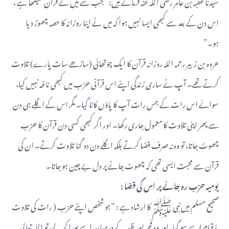
سیدنا عقبہ بن عامر رضی اللہ عنہ فرماتے ہیں: “جب سے میں نے قرآن سیکھا ہے ،
اس دن کے بعد سے کبھی ایسا نہیں ہوا کہ میں نے اپنا روزانہ کا حصہ چھوڑ دیا
ہو۔”
عروہ بن زبیر رحمہ اللہ روزانہ قرآن کا ایک چوتھائی (ساڑھے سات پارے) تلاوت
کرتے تھے۔ آپ نے ساری زندگی اپنے اس قرآنی حزب میں کبھی ناغہ نہیں کیا،
سوائے اس رات کے جس رات آپ کا پاؤں کاٹا گیا۔ مگر اس کے اگلے ہی دن
سے پھر اپنی تلاوت کا معمول جاری رکھا۔ اور اگر کبھی کسی دن قرآن کا حزب
چھوٹ جاتا، تو وہ نہ صرف قضا کرتے بلکہ اگلے دن دو گنا تلاوت کرتے۔ ان کی
قرآن سے محبت ایسی تھی کہ چھوٹ جانے پر دل بے چین ہو جاتا۔
یومیہ حزب رہ جانے پر اس کی قضا :
صحیح مسلم میں نبی ﷺ کا ارشاد ہے : “جو شخص اپنے حزب ( رات کی تلاوت
یا قیام) سے سو گیا، اور وہ فجر اور ظہر کے درمیان اسے پورا کرلے، تو اللہ تعالیٰ