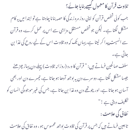
تلاوت قرآن کا معمول کیسے بنایا جائے؟
جب کوئی شخص قرآن کو اپنی روز مرہ زندگی کا حصہ بنانا چاہتا ہے تو ابتدا میں یہ کام
مشکل لگتا ہے۔ لیکن جو شخص مستقل مزاجی سے اس پر عمل کرے، وہ قرآن
سے انسیت پیدا کر لیتا ہے، یہاں تک کہ وہ تلاوت اس کے لیے روح کی غذا بن
جاتی ہے۔
سلف صالحین فرماتے ہیں: ” قرآن کا ورد (روزانہ تلاوت) پہلے دن پہاڑ چڑھنے
جیسا مشکل لگتا ہے، دوسرے دن یہ بوجھ آدھا ہو جاتا ہے، تیسرے دن اور بھی
آسان ہو جاتا ہے، اور چوتھے دن وہ غذا بن جاتا ہے، جس کی غیر موجودگی انسان کو
تکلیف دیتی ہے !”
نفاق کی علامت :
تابعین فرماتے ہیں کہ جس پر قرآن کی تلاوت بوجھ محسوس ہو ، وہ نفاق کی علامت