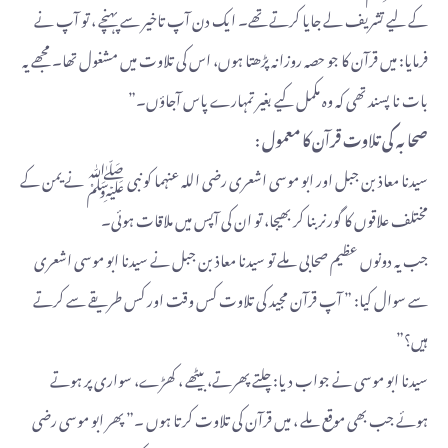
کے لیے تشریف لے جایا کرتے تھے۔ ایک دن آپ تاخیر سے پہنچے ، تو آپ نے
فرمایا: میں قرآن کا جو حصہ روزانہ پڑھتا ہوں، اس کی تلاوت میں مشغول تھا۔ مجھے یہ
بات نا پسند تھی کہ وہ مکمل کیے بغیر تمہارے پاس آجاؤں۔”
صحابہ کی تلاوت قرآن کا معمول :
سیدنا معاذ بن جبل اور ابو موسی اشعری رضی اللہ عنہما کو نبی ﷺ نے یمن کے
مختلف علاقوں کا گورنر بنا کر بھیجا، تو ان کی آپس میں ملاقات ہوئی۔
جب یہ دونوں عظیم صحابی ملے تو سیدنا معاذ بن جبل نے سیدنا ابو موسی اشعری
سے سوال کیا: ” آپ قرآن مجید کی تلاوت کس وقت اور کس طریقے سے کرتے
ہیں؟”
سیدنا ابو موسی نے جواب دیا: چلتے پھرتے، بیٹھے ، کھڑے، سواری پر ہوتے
ہوئے جب بھی موقع ملے ، میں قرآن کی تلاوت کرتا ہوں ۔” پھر ابو موسی رضی