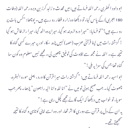
ابو داود الحفری رحمہ اللہ فرماتے ہیں: میں محدث و زاہد کرز بن وبرہ رحمہ اللہ (وفات
180 ہجری) کے پاس گیا، تو دیکھا وہ زار و قطار رو رہے ہیں۔ پوچھا: “کس بات پر
رو رہے ہیں؟” تو فرمایا: “میرا دروازہ بند ہو گیا، میرا پردہ اٹھ گیا، میرا راز فاش ہو گیا
! گزشتہ رات میں اپنا قرآنی حزب (حصہ) نہیں پڑھ سکا، اور یہ میرے کسی گناہ کا
نتیجہ ہے۔ اللہ نے مجھ سے تلاوت کی توفیق چھین لی۔ مجھے نہیں معلوم وہ کون سا
گناہ تھا جس کی سزا یہ ملی!”
ابو اسید رحمہ اللہ فرماتے ہیں: ” گزشتہ رات میرا قرآن کا ورد ، یعنی سورہ البقرہ،
چھوٹ گیا۔ جب صبح ہوئی تو میں نے ”انا للہ وانا الیہ راجعون” پڑھا۔ پھر جب
سویا، تو خواب میں دیکھا کہ ایک گائے مجھے کچل رہی ہے!”
یہ ان کے دل پر قرآن سے دوری کا اثر تھا، اور وہ اسے اپنی کوتاہی و گناہ کا نتیجہ
سمجھتے تھے۔