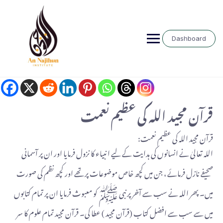
Dashboard
قرآن مجید اللہ کی عظیم نعمت
قرآن مجید اللہ کی عظیم نعمت:
اللہ تعالیٰ نے انسانوں کی ہدایت کے لیے انبیاء کا نزول فرمایا اور ان پر آسمانی
صحیفے نازل فرمائے ، جن میں کچھ خاص موضوعات پر تھے اور کچھ نظم کی صورت
میں۔ پھر اللہ نے سب سے آخر پر نبی ﷺ کو معبوث فرمایا ان پر تمام کتابوں
میں سے سب سے افضل کتاب (قرآن مجید ) عطا کی۔ قرآن مجید تمام علوم کا سر