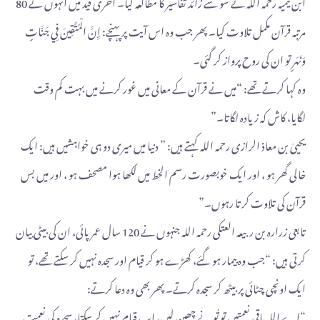
ابن تیمیہ رحمہ اللہ نے سو سے زائد تفاسیر کا مطالعہ کیا۔ آخری قید میں انہوں نے 80
مرتبہ قرآن مکمل تلاوت کیا۔ پھر جب وہ اس آیت پر پہنچے: إِنَّ الْمُتَّقِينَ فِي جَنَّاتٍ
وَنَهَرٍ تو ان کی روح پرواز کر گئی۔
وہ کہا کرتے تھے: “میں نے قرآن کے معانی میں غور کرنے میں بہت کم وقت
لگایا، کاش کہ زیادہ لگاتا۔”
یحییٰ بن معاذ الرازی رحمہ اللہ کہتے ہیں: ” دنیا میں میری دو ہی خواہشیں ہیں: ایک
خالی گھر ہو ، اور ایک خوبصورت رسم الخط میں لکھا ہوا مصحف ہو ، اور میں بس
قرآن کی تلاوت کرتا رہوں۔”
تابعی زرارہ بن ربیعہ العتکی رحمہ اللہ جنہوں نے 120 سال عمر پائی، ان کی بیٹی بیان
کرتی ہیں: “جب وہ بیمار ہو گئے، کھڑے ہو کر قیام اور سجدہ نہیں کر سکتے تھے، تو
ایک اونچی چٹائی پر بیٹھ کر سجدہ کرتے۔ پھر بھی وہ دعا کرتے:
“اے اللہ باقی نعمتیں تو تُو نے چھین لیں، اب قیام نہیں کر سکتا، سجدہ کی نعمت