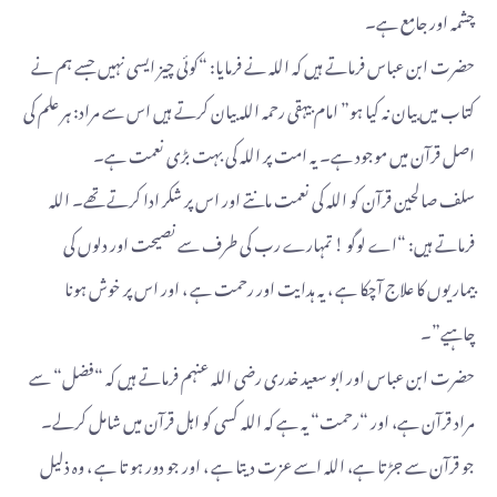
چشمہ اور جامع ہے۔
حضرت ابن عباس فرماتے ہیں کہ اللہ نے فرمایا: “کوئی چیز ایسی نہیں جسے ہم نے
کتاب میں بیان نہ کیا ہو” امام بیہقی رحمہ اللہ بیان کرتے ہیں اس سے مراد: ہر علم کی
اصل قرآن میں موجود ہے۔ یہ امت پر اللہ کی بہت بڑی نعمت ہے۔
سلف صالحین قرآن کو اللہ کی نعمت مانتے اور اس پر شکر ادا کرتے تھے۔ اللہ
فرماتے ہیں: “اے لوگو ! تمہارے رب کی طرف سے نصیحت اور دلوں کی
بیماریوں کا علاج آچکا ہے ، یہ ہدایت اور رحمت ہے ، اور اس پر خوش ہونا
چاہیے”۔
حضرت ابن عباس اور ابو سعید خدری رضی اللہ عنہم فرماتے ہیں کہ “فضل“ سے
مراد قرآن ہے، اور “رحمت“ یہ ہے کہ اللہ کسی کو اہل قرآن میں شامل کرلے۔
جو قرآن سے جڑتا ہے، اللہ اسے عزت دیتا ہے ، اور جو دور ہو تا ہے ، وہ ذلیل