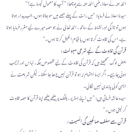
اللہ عنہ نے معاذ رضی اللہ عنہ سے پوچھا: ” آپ کا معمول کیسا ہے؟”
سیدنا معاذ نے فرمایا: “میں رات کے پہلے حصے میں سو جاتا ہوں، جب بیدار ہوتا
ہوں تو تازگی اور نشاط کے ساتھ ، اللہ تعالیٰ نے جو حصہ میرے لیے مقرر فرمایا ہوتا
ہے، اس کی تلاوت کرتا ہوں یا قیام اللیل کرتا ہوں۔”
قرآن کی تلاوت کے لیے شرعی سہولت :
بعض لوگ سمجھتے ہیں کہ قرآن کی تلاوت کے لیے مخصوص جگہ ، لباس اور ترتیب
ہونی چاہیے۔ اگر ایسا اہتمام نہ ہو تو قرآن نہیں پڑھا جا سکتا۔ لیکن شریعت نے
ایسی کوئی پابندی نہیں لگائی۔
سیدہ عائشہ فرماتی ہیں: ” میں اپنے بستر پر ، پلنگ پر بیٹھے بیٹھے اپنا قرآن کا حصہ تلاوت
کر لیتی ہوں۔”
قرآن سے سلف صالحین کی انسیت :