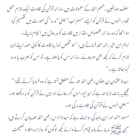
سلف صالحین رحمہم اللہ کے معمولات میں روزانہ قرآن کی تلاوت ایک لازم عمل
تھا۔ انہوں نے قرآن کو ایسے “احزاب” یعنی “ورد” کی صورت میں تقسیم کیا
ہوا تھا کہ وہ روزانہ مخصوص مقدار میں تلاوت کو ہر حال میں انجام دیتے۔
امام ابن اثیر رحمہ اللہ فرماتے ہیں: “جو شخص نماز یا تلاوت کا کوئی حصہ اپنے اوپر
لازم کرلے کہ کچھ بھی ہو جائے، روزانہ اس کو پڑھنا ہے ، تو اس کو حزب یا ورد
کہا جاتا ہے۔”
سیدنا عثمان بن عفان رضی اللہ عنہ کے متعلق آتا ہے کہ وہ فرمایا کرتے تھے: ”
مجھے یہ بات نا پسند ہے کہ میرا پورا دن گزر جائے اور میں نے قرآن کو نہ دیکھا ہو۔
” یعنی انہوں نے قرآن کی تلاوت نہ کی ہو۔
مسند احمد اور ابن ماجہ کی روایت ہے کہ سیدنا اوس رضی اللہ عنہ بیان کرتے ہیں:
“نبی ﷺ مدینہ کے باہر قیام کرنے والے کچھ لوگوں کو روزانہ وعظ و نصیحت