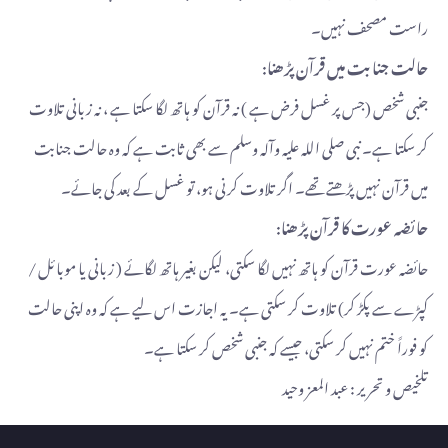
راست مصحف نہیں۔
حالت جنابت میں قرآن پڑھنا:
جنبی شخص (جس پر غسل فرض ہے ) نہ قرآن کو ہاتھ لگا سکتا ہے ، نہ زبانی تلاوت
کر سکتا ہے۔ نبی صلی اللہ علیہ وآلہ وسلم سے بھی ثابت ہے کہ وہ حالت جنابت
میں قرآن نہیں پڑھتے تھے۔ اگر تلاوت کرنی ہو، تو غسل کے بعد کی جائے۔
حائضہ عورت کا قرآن پڑھنا:
حائضہ عورت قرآن کو ہاتھ نہیں لگا سکتی، لیکن بغیر ہاتھ لگائے ( زبانی یا موبائل /
کپڑے سے پکڑ کر) تلاوت کر سکتی ہے۔ یہ اجازت اس لیے ہے کہ وہ اپنی حالت
کو فوراً ختم نہیں کر سکتی، جیسے کہ جنبی شخص کر سکتا ہے۔
تلخیص و تحریر : عبد المعز وحید