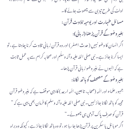
اونٹ کی طرح تیزی سے چھوٹ جائے گا۔
مسائل طہارت اور یومیہ تلاوت قرآن :
بغیر وضو کے قرآن پڑھنا (زبانی):
اگر انسان کا وضو نہیں ( حدث اصغر ) اور وہ قرآن زبانی تلاوت کرنا چاہتا ہے ، تو
ایسا کرنا جائز ہے۔ نبی صلی اللہ علیہ وآلہ وسلّم اور صحابہ کرام سے یہ عمل ثابت
ہے کہ انہوں نے بغیر وضو زبانی قرآن پڑھا۔
بغیر وضو کے مصحف کو ہاتھ لگانا:
جمہور علماء اور ائمہ (صحابہ، تابعین، ائمہ اربعہ ) کا یہی موقف ہے کہ بغیر وضو قرآن
مجید کو ہاتھ لگانا جائز نہیں۔ نبی صلی اللہ علیہ وآلہ وسلم کا فرمان بھی یہی ہے کہ ”
قرآن کو صرف پاک آدمی ہی چھوئے۔”
اگر موبائل یا سکرین پر قرآن پڑھا جا رہا ہو ، تو وہ ہاتھ لگانا جائز ہے ، کیونکہ وہ براہ