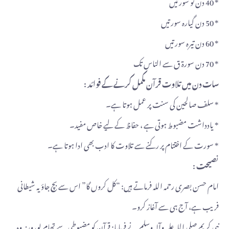
* 40 دن نو سورتیں
* 50 دن گیارہ سورتیں
* 60 دن تیرہ سورتیں
* 70 دن سورۃ ق سے الناس تک
سات دن میں تلاوت قرآن مکمل کرنے کے فوائد :
* سلف صالحین کی سنت پر عمل ہوتا ہے۔
* یادداشت مضبوط ہوتی ہے ، حفاظ کے لیے خاص مفید۔
* سورت کے اختتام پر رکنے سے تلاوت کا ادب بھی ادا ہوتا ہے۔
نصیحت :
امام حسن بصری رحمہ اللہ فرماتے ہیں: “کل کروں گا” اس سے بچ جاؤ یہ شیطانی
فریب ہے، آج ہی سے آغاز کرو۔
نبی کریم صلی اللہ علیہ وآلہ وسلم نے فرمایا: قرآن کو مضبوطی سے تھام لو، ورنہ وہ