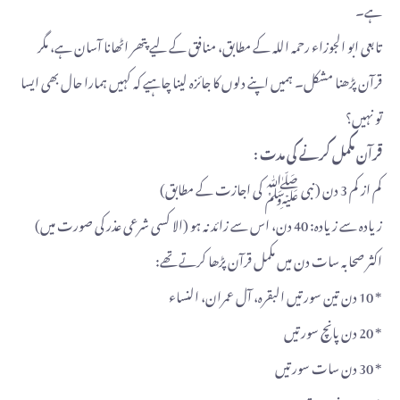
ہے۔
تابعی ابو الجوزاء رحمہ اللہ کے مطابق، منافق کے لیے پتھر اٹھانا آسان ہے، مگر
قرآن پڑھنا مشکل۔ ہمیں اپنے دلوں کا جائزہ لینا چاہیے کہ کہیں ہمارا حال بھی ایسا
تو نہیں؟
قرآن مکمل کرنے کی مدت :
کم از کم 3 دن ( نبی ﷺ کی اجازت کے مطابق)
زیادہ سے زیادہ: 40 دن، اس سے زائد نہ ہو (الا کسی شرعی عذر کی صورت میں)
اکثر صحابہ سات دن میں مکمل قرآن پڑھا کرتے تھے:
* 10 دن تین سورتیں البقرہ، آل عمران، النساء
* 20 دن پانچ سورتیں
* 30 دن سات سورتیں