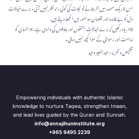
اس تاریک سمندر میں اتر جائے تو نجات کی کوئی راہ نظر نہیں آتی۔ برے خیالات
دل کو بے فائدہ اور نقصان دہ امور میں الجھا دیتے ہیں.
10. یاد رکھیں کہ برے خیالات احمقوں اور جاہلوں کی وادی ہے، جو انسان کو
ندامت اور رسوائی کے سوا کچھ نہیں دیتی۔
تلخیص وتحرير : عبدالمعیز وحید
Empowering individuals with authentic Islamic
knowledge to nurture Taqwa, strengthen Imaan,
and lead lives guided by the Quran and Sunnah.
info@annajihuninstitute.org
+965 9495 2239