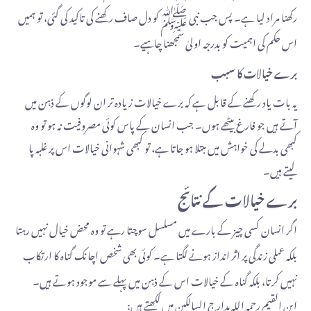
رکھنا مراد لیا ہے۔ پس جب نبی ﷺ کو دل صاف رکھنے کی تاکید کی گئی، تو ہمیں
اس حکم کی اہمیت کو بدرجہ اولیٰ سمجھنا چاہیے۔
برے خیالات کا سبب
یہ بات یاد رکھنے کے قابل ہے کہ برے خیالات زیادہ تر ان لوگوں کے ذہن میں
آتے ہیں جو فارغ بیٹھے ہوں۔ جب انسان کے پاس کوئی مصروفیت نہ ہو تو وہ
کبھی بدلے کی خواہش میں مبتلا ہو جاتا ہے، تو کبھی شہوانی خیالات اس پر غلبہ پا
لیتے ہیں۔
برے خیالات کے نتائج
اگر انسان کسی چیز کے بارے میں مسلسل سوچتا رہے تو وہ محض خیال نہیں رہتا
بلکہ عملی زندگی پر اثر انداز ہونے لگتا ہے۔ کوئی بھی شخص اچانک گناہ کا ارتکاب
نہیں کرتا، بلکہ گناہ کے خیالات اس کے ذہن میں پہلے سے موجود ہوتے ہیں۔
ابن القیم رحمہ اللہ مدارج السالکین میں لکھتے ہیں: