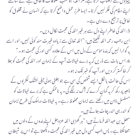
اپنے مقام کی فکر نہیں کرتا۔ ایسا طرزِ عمل واضح کرتا ہے کہ انسان نے مخلوق کو
خالق پر ترجیح دے دی ہے۔
5. اللہ کی خاطر اپنے دل سے ہر غیر اللہ کی محبت نکال دیں۔
ابن رجب رحمه الله لکھتے ہیں: “اللہ تعالیٰ سے زیادہ غیرت مند کوئی نہیں، اور اسے
یہ گوارا نہیں کہ بندۂ مؤمن کے دل میں اس کے علاوہ کسی اور کی محبت ہو۔”
6. اس بات سے ڈریں کہ یہ برے خیالات آپ کے ایمان اور اللہ کی محبت کو جلا
کر خاکستر کر دیں اور آپ کو خبر تک نہ ہو۔
اس کی حالت بالکل ایسے شخص کی سی ہے جو جلتی ہوئی تیلی خشک لکڑیوں کے
ڈھیر پر رکھ کر یہ گمان کرے کہ آگ نہ لگے گی۔ یہ ناممکن ہے کہ برے خیالات کو
مسلسل ذہن میں رکھنے سے ایمان محفوظ رہے۔ یہ خیالات دیمک کی طرح ایمان
کو اندر ہی اندر چاٹ جاتے ہیں۔
سھل بن عبداللہ فرماتے ہیں: “ہر گھڑی اللہ عزوجل اپنے بندوں کے دلوں میں
جھانکتا ہے۔ پس جب کسی دل میں غیر اللہ کی محبت دیکھتا ہے تو اس پر شیطان