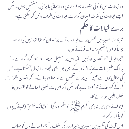
وہ خیالات جن کا کوئی مقصد نہ ہو اور نہ ہی وہ اچھائی یا برائی پر مشتمل ہوں۔ لیکن
ایسے خیالات کی کثرت انسان کو برے خیالات کی طرف مائل کر سکتی ہے۔
برے خیالات کا حکم
شریعت مطہرہ میں محض برے خیالات آنے پر انسان کا مؤاخذہ نہیں کیا جاتا۔
جیسا کہ ابن القیم رحمہ اللہ فرماتے ہیں:
“برا خیال آنا نقصان دہ نہیں، بلکہ اس پر مستقل سوچنا اور غور کرنا گناہ ہے۔”
یہ ایک طبعی بات ہے کہ انسان کے ذہن میں کبھی کبھار برا خیال آ سکتا ہے۔ اس
کی مثال یوں ہے جیسے کسی برے شخص سے سامنا ہو جائے۔ اگر انسان نظرانداز
کر کے گزر جائے تو محفوظ رہے گا، لیکن اگر اس سے تعلق بڑھا لے تو نقصان کا
خطرہ یقینی ہو جائے گا۔
ابتدائے وحی میں ہی نبی اکرم ﷺ کو حکم دیا گیا: “وَثِيَابَكَ فَطَهِّرْ” (اپنے کپڑوں
کو پاک رکھو)۔
اس آیت کی تفسیر میں سعید بن جبیر اور دیگر سلف رحمہم اللہ نے دل کو صاف