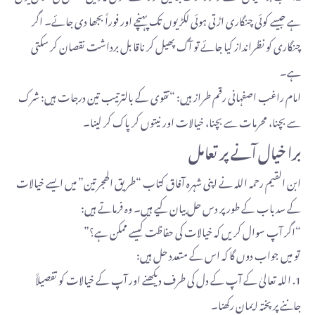
ہے جیسے کوئی چنگاری اڑتی ہوئی لکڑیوں تک پہنچے اور فوراً بجھا دی جائے۔ اگر
چنگاری کو نظرانداز کیا جائے تو آگ پھیل کر ناقابل برداشت نقصان کر سکتی
ہے۔
امام راغب اصفہانی رقم طراز ہیں: “تقوی کے بالترتیب تین درجات ہیں: شرک
سے بچنا، محرمات سے بچنا، خیالات اور نیتوں کر پاک کر لینا۔
برا خیال آنے پر تعامل
ابن القیم رحمه الله نے اپنی شہرہ آفاق کتاب “طریق الھجرتین” میں ایسے خیالات
کے سدباب کے طور پر دس حل بیان کیے ہیں۔ وہ فرماتے ہیں:
“اگر آپ سوال کریں کہ خیالات کی حفاظت کیسے ممکن ہے؟”
تو میں جواب دوں گا کہ اس کے متعدد حل ہیں:
1. اللہ تعالیٰ کے آپ کے دل کی طرف دیکھنے اور آپ کے خیالات کو تفصیلاً
جاننے پر پختہ ایمان رکھنا۔