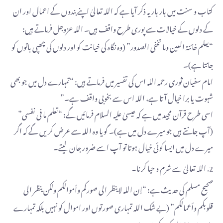
کتاب و سنت میں بار بار یہ ذکر آیا ہے کہ اللہ تعالیٰ اپنے بندوں کے اعمال اور ان
کے دلوں کے خیالات سے پوری طرح واقف ہیں۔ اللہ عزوجل فرماتے ہیں:
“یعلم خائنة العین وما تخفی الصدور” (وہ نگاہ کی خیانت کو اور دلوں کی چھپی باتوں کو
جانتا ہے)۔
امام سفیان ثوری رحمه الله اس کی تفسیر میں فرماتے ہیں: “تمہارے دل میں جو بھی
شہوت یا برا خیال آتا ہے، اللہ اس سے بخوبی واقف ہے۔”
اسی طرح قرآن مجید میں ہے کہ عیسیٰ علیہ السلام فرمائیں گے: “تعلم ما فی نفسی”
(آپ جانتے ہیں جو میرے دل میں ہے)۔ گویا وہ اللہ سے عرض کریں گے کہ اگر
میرے دل میں ایسا کوئی خیال ہوتا تو آپ اسے ضرور جان لیتے۔
2. اللہ تعالیٰ سے شرم و حیا کرنا۔
صحیح مسلم کی حدیث ہے: “إن الله لا ینظر الی صورکم وأموالکم ولکن ینظر الی
قلوبکم وأعمالکم” (بے شک اللہ تمہاری صورتوں اور اموال کو نہیں بلکہ تمہارے