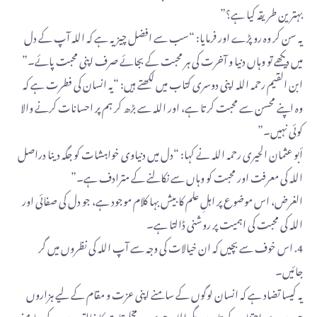
بہترین طریقہ کیا ہے؟”
یہ سن کر وہ رو پڑے اور فرمایا: “سب سے افضل چیز یہ ہے کہ اللہ آپ کے دل
میں دیکھے تو وہاں دنیا و آخرت کی ہر محبت کے بجائے صرف اپنی محبت پائے۔”
ابن القیم رحمه الله اپنی دوسری کتاب میں لکھتے ہیں: “یہ انسان کی فطرت ہے کہ
وہ اپنے محسن سے محبت کرتا ہے، اور اللہ سے بڑھ کر ہم پر احسانات کرنے والا
کوئی نہیں۔”
أبو عثمان الحیری رحمه الله نے کہا: “دل میں دنیاوی خواہشات کو جگہ دینا دراصل
اللہ کی معرفت اور محبت کو وہاں سے نکالنے کے مترادف ہے۔”
الغرض، اس موضوع پر اہلِ علم کا بیش بہا کلام موجود ہے، جو دل کی صفائی اور
اللہ کی محبت کی اہمیت پر روشنی ڈالتا ہے۔
4. اس خوف سے بچیں کہ ان خیالات کی وجہ سے آپ اللہ کی نظروں میں گر
جائیں۔
یہ کیسا تضاد ہے کہ انسان لوگوں کے سامنے اپنی عزت و مقام کے لیے ہزاروں
چیزوں سے اجتناب کرتا ہے، مگر اللہ، جو سب مخلوقات کا خالق ہے، کے سامنے