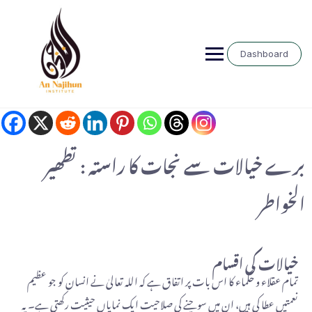
Dashboard
برے خیالات سے نجات کا راستہ : تطھیر
الخواطر
خیالات کی اقسام
تمام عقلاء و حکماء کا اس بات پر اتفاق ہے کہ اللہ تعالیٰ نے انسان کو جو عظیم
نعمتیں عطا کی ہیں، ان میں سوچنے کی صلاحیت ایک نمایاں حیثیت رکھتی ہے۔ یہ