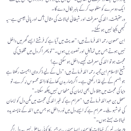
ایک دوسرے کو مغلوب کر کے باہر نکال دے گا۔
درحقیقت، اللہ کی معرفت اور شیطانی خیالات کی مثال آگ اور پانی جیسی ہے—یہ
کبھی یکجا نہیں ہو سکتے۔
ابن سمعون رحمه الله فرماتے ہیں: “حدیث میں آیا ہے کہ فرشتے ایسے گھر میں داخل
نہیں ہوتے جس میں تماثیل اور تصویریں ہوں۔” تو پھر اگر دل میں مخلوق کی
محبت ہو تو اللہ کی معرفت کیسے داخل ہو سکتی ہے؟
شیخ الاسلام ابن تیمیہ رحمه الله فرماتے ہیں: “دل کے لیے ذکر وہی اہمیت رکھتا ہے
جو جسم کے لیے غذا رکھتی ہے۔ اگر بیمار بدن کھانے کا ذائقہ محسوس نہ کرے، تو
دنیا کی محبت میں مبتلا دل بھی ایمان کی مٹھاس نہیں چکھ سکتا۔”
سھل بن عبداللہ فرماتے ہیں: “حرام ہے کہ غیر اللہ کی محبت میں مگن دل کو ایمان
کی خوشبو ملے۔ حرام ہے کہ ایسے دل میں نور داخل ہو جس میں اللہ کے ناپسندیدہ
خیالات بستے ہوں۔”
9. جان لیں کہ خیالات کا سمندر ایسا سمندر ہے جس کا کوئی ساحل نہیں۔ دل اگر