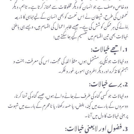
وہ خاص وصف ہے جو انسان کو دیگر مخلوقات سے ممتاز کرتا ہے۔ تاہم، دیگر
نعمتوں کی طرح، شیطان نے اس نعمت کو بھی انسان کے لیے تباہی کا ذریعہ
بنانے کی ہر ممکن کوشش کی ہے۔ جیسے ظاہر اعمال کی اقسام ہیں، ویسے ہی باطنی
خیالات بھی تین اقسام میں تقسیم کیے جا سکتے ہیں:
1. اچھے خیالات:
وہ خیالات جو نیکی پر مشتمل ہوں، مثلاً اللہ کی محبت، اس کی معرفت، جنت و
جہنم کا تذکرہ اور دیگر اخروی امور پر غور و فکر۔
2. برے خیالات:
وہ خیالات جو کسی گناہ کی طرف لے جانے والے ہوں، جیسے گناہ کی تمنا کرنا،
دوسروں کے بارے میں کینہ، بغض، یا حسد رکھنا، یا نامحرم کے بارے میں شہوت
پر مبنی خیالات کا دل میں آنا۔
3. فضول اور لایعنی خیالات: