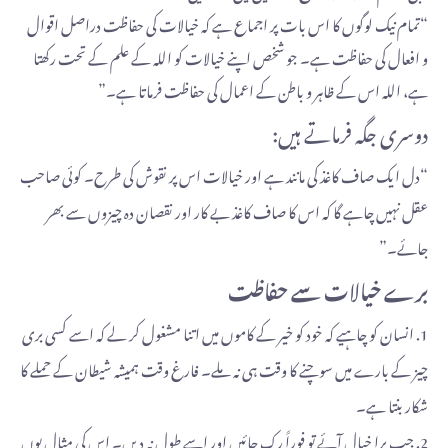
“تمام نیک لوگوں کا اس بات پر اجماع ہے کہ خیالات کی حفاظت دراصل اقوال
و افعال کی حفاظت ہے۔ جو شخص اپنے خیالات کو اللہ کے علم کے تحت رکھتا
ہے، اللہ اس کے ظاہر و باطن کے اعمال کی حفاظت فرماتا ہے۔”
دوسری جگہ فرماتے ہیں:
“دل ایک صاف کاغذ کی مانند ہے اور خیالات اس پر نقوش کی طرح۔ کوئی صاحب
عقل نہیں چاہے گا کہ اس کا صاف کاغذ بے کار اور نقصان دہ چیزوں سے بھر
جائے۔”
برے خیالات سے حفاظت
1. انسان کو چاہیے کہ خود کو خیر کے کاموں میں اتنا مشغول کر لے کہ اسے کسی بری
چیز کے بارے میں سوچنے کا وقت ہی نہ ملے۔ فارغ وقت ہمیشہ شیطان کے حملے کا
شکار بنتا ہے۔
2. جب برا خیال آئے تو فوراً رک جائیں اور اسے طول نہ دیں۔ اس کی مثال یوں