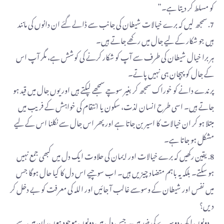
کو مسلط کر دیتا ہے۔”
7. سمجھ لیں کہ برے خیالات شیطان کی جانب سے ڈالے گئے ان دانوں کی مانند
ہیں جو شکار کے لیے جال میں رکھے جاتے ہیں۔
ہر برا خیال شیطان کی طرف سے آپ کو شکار کرنے کی کوشش ہے، مگر آپ اس
کے جال کو پہچان ہی نہیں پاتے۔
پرندے دانے کو خوراک سمجھ کر بغیر سوچے سمجھے لپکتے ہیں اور یوں جال میں قید ہو
جاتے ہیں۔ اسی طرح انسان لذت، سکون یا انتقام کی خواہش کے فریب میں
مبتلا ہو کر ان خیالات کا اسیر بن جاتا ہے اور پھر اس جال سے نکلنا اس کے لیے
مشکل ہو جاتا ہے۔
8. یقین رکھیں کہ برے خیالات اور ایمان کی حلاوت ایک دل میں کبھی جمع نہیں
ہو سکتے۔ بلکہ یہ باہم متضاد چیزیں ہیں۔ اب سوچیے اس دل کا کیا حال ہوگا جس
میں نفس اور شیطان کے وسوسے غالب آ جائیں اور اللہ کی معرفت کو بے دخل کر
دیں؟
یہ دونوں ایک دوسرے کی ضد ہیں۔ جس دل میں دونوں موجود ہوں، ان میں سے