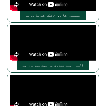
نعمتوں کا دوام شکر کے ساتھ ہے
اللّٰہ اپنے بندوں پر بہت مہربان ہے