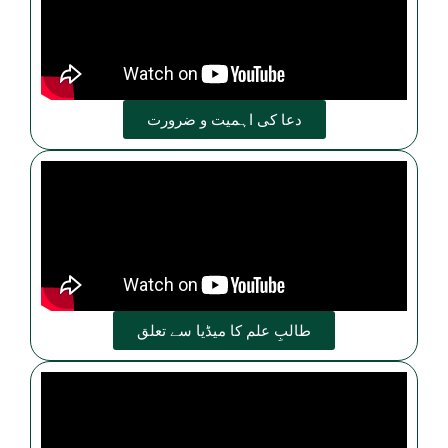
دعا کی اہمیت و ضرورت
طالبِ علم کا میڈیا سے تعلق