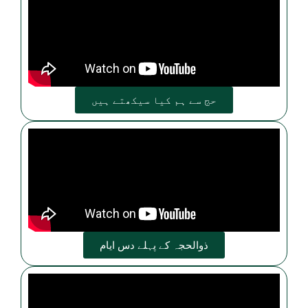
حج سے ہم کیا سیکھتے ہیں
ذوالحجہ کے پہلے دس ایام