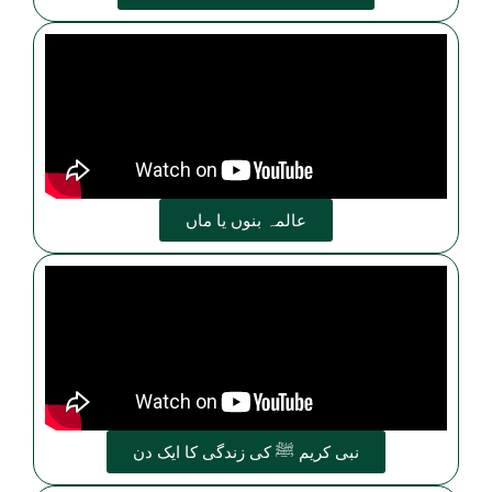
عالمہ بنوں یا ماں
نبی کریم ﷺ کی زندگی کا ایک دن