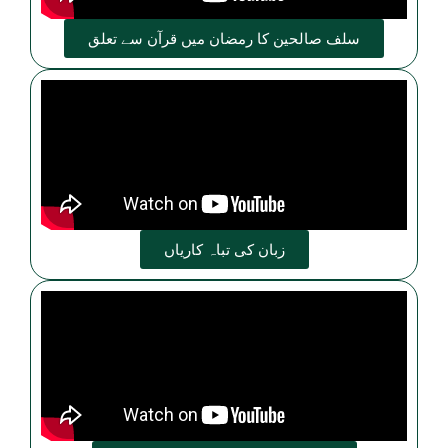
سلف صالحین کا رمضان میں قرآن سے تعلق
زبان کی تباہ کاریاں